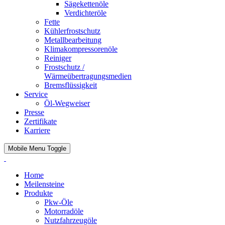
Sägekettenöle
Verdichteröle
Fette
Kühlerfrostschutz
Metallbearbeitung
Klimakompressorenöle
Reiniger
Frostschutz /
Wärmeübertragungsmedien
Bremsflüssigkeit
Service
Öl-Wegweiser
Presse
Zertifikate
Karriere
Mobile Menu Toggle
Home
Meilensteine
Produkte
Pkw-Öle
Motorradöle
Nutzfahrzeugöle