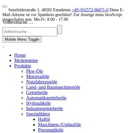
Senefelderstraße 1, 48282 Emsdetten
+49 (0)2572-96071-0
Diese E-
Mail-Adresse ist vor Spambots geschützt! Zur Anzeige muss JavaScript
eingeschaltet sein.
Mo-Fr: 8.00 - 17.00
Volltextsuche …
Mobile Menu Toggle
Home
Meilensteine
Produkte
Pkw-Öle
Motorradöle
Nutzfahrzeugöle
Land- und Baumaschinenöle
Getriebeöle
Automatikgetriebeöle
Hydrauliköle
Industriegetriebeöle
Spezialitäten
Haftöl
Maschinen-/Umlauföle
Pneumatiköle